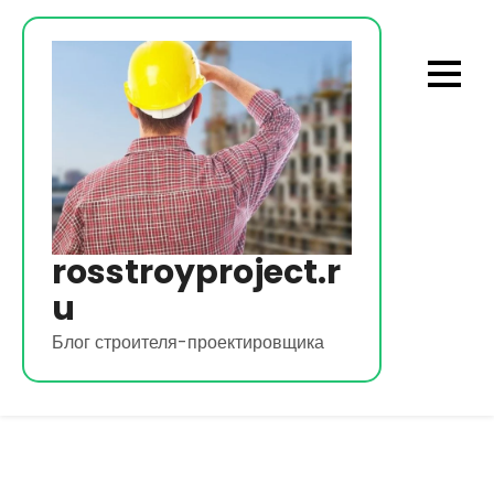
Перейти
к
содержимому
rosstroyproject.r
u
Блог строителя-проектировщика