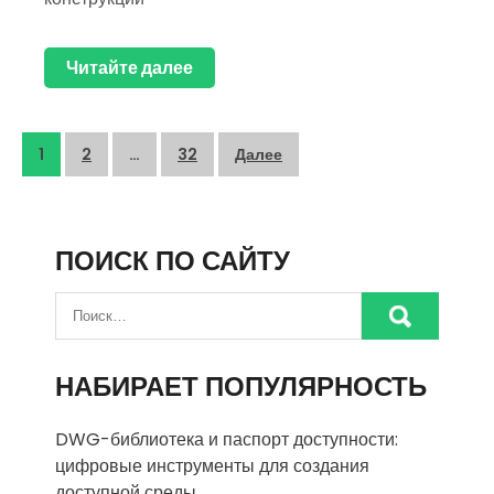
Читайте далее
Пагинация
1
2
…
32
Далее
записей
ПОИСК ПО САЙТУ
НАБИРАЕТ ПОПУЛЯРНОСТЬ
DWG-библиотека и паспорт доступности:
цифровые инструменты для создания
доступной среды