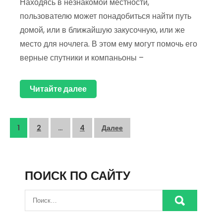
Находясь в незнакомой местности,
пользователю может понадобиться найти путь
домой, или в ближайшую закусочную, или же
место для ночлега. В этом ему могут помочь его
верные спутники и компаньоны –
Читайте далее
Пагинация
1
2
…
4
Далее
записей
ПОИСК ПО САЙТУ