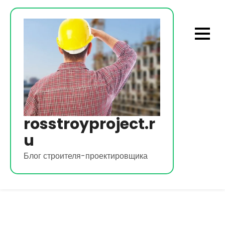
Перейти
к
содержимому
rosstroyproject.r
u
Блог строителя-проектировщика