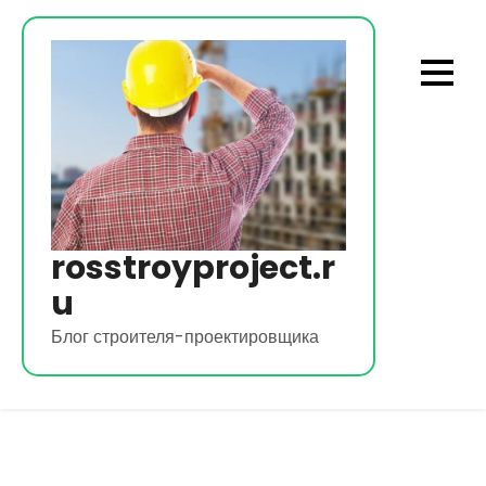
Перейти
к
содержимому
rosstroyproject.r
u
Блог строителя-проектировщика