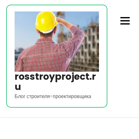
Перейти
к
содержимому
rosstroyproject.r
u
Блог строителя-проектировщика