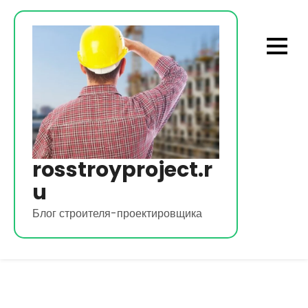
Перейти
к
содержимому
rosstroyproject.r
u
Блог строителя-проектировщика