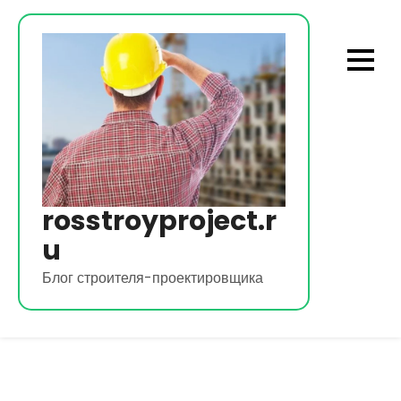
Перейти
к
содержимому
rosstroyproject.r
u
Блог строителя-проектировщика