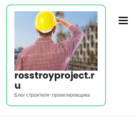
Перейти
к
содержимому
rosstroyproject.r
u
Блог строителя-проектировщика