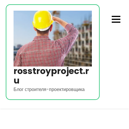
Перейти
к
содержимому
rosstroyproject.r
u
Блог строителя-проектировщика